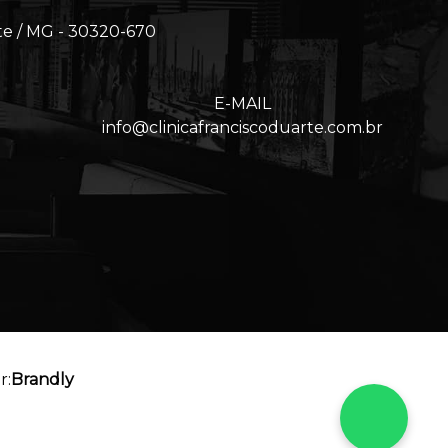
te / MG - 30320-670
E-MAIL
info@clinicafranciscoduarte.com.br
r:
Brandly