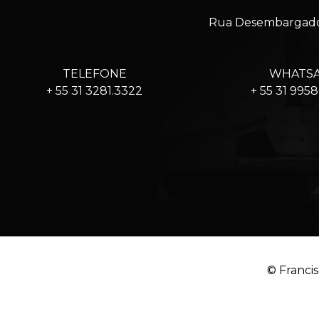
Rua Desembargador 
TELEFONE
WHATS
+ 55 31 3281.3322
+ 55 31 995
© Francis