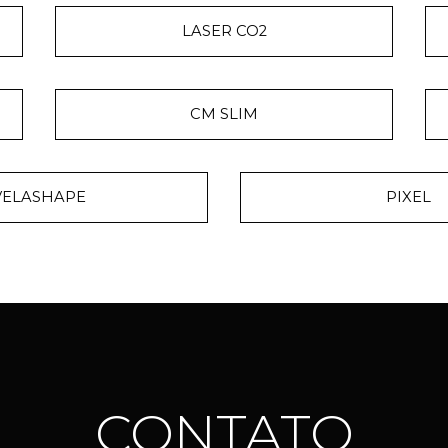
LASER CO2
CM SLIM
VELASHAPE
PIXEL
CONTATO